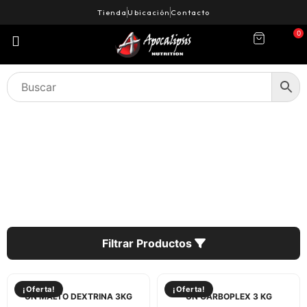
Tienda
Ubicación
Contacto
0
NOSOTROS
Filtrar Productos
¡Oferta!
¡Oferta!
UN MALTO DEXTRINA 3KG
UN CARBOPLEX 3 KG