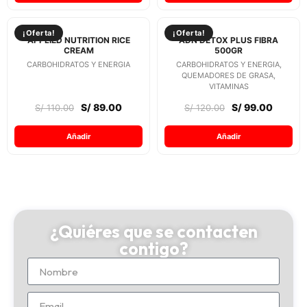
¡Oferta!
¡Oferta!
APPLIED NUTRITION RICE
ADN DETOX PLUS FIBRA
CREAM
500GR
CARBOHIDRATOS Y ENERGIA
CARBOHIDRATOS Y ENERGIA,
QUEMADORES DE GRASA,
VITAMINAS
S/
89.00
S/
99.00
S/
110.00
S/
120.00
Añadir
Añadir
¿Quiéres que se contacten
contigo?