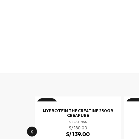
¡Oferta!
¡Ofer
IC 30SERV
MYPROTEIN THE CREATINE 250GR
CREAPURE
S
CREATINAS
S/
180.00
0
S/
139.00