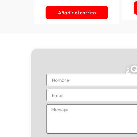
rito
Añadir al carrito
¿Q