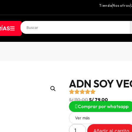
Tienda
Nosotros
ÍAS
ADN SOY VE
S/
110.00
S/
79.00
Comprar por whatsapp
Ver más
Añadir al carrito