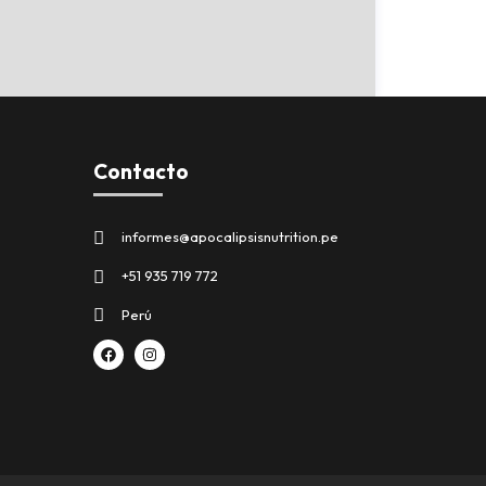
Contacto
informes@apocalipsisnutrition.pe
+51 935 719 772
Perú