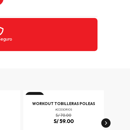
Seguro
¡Oferta!
¡Oferta!
WORKOUT TOBILLERAS POLEAS
WOR
ACCESORIOS
S/
70.00
S/
59.00