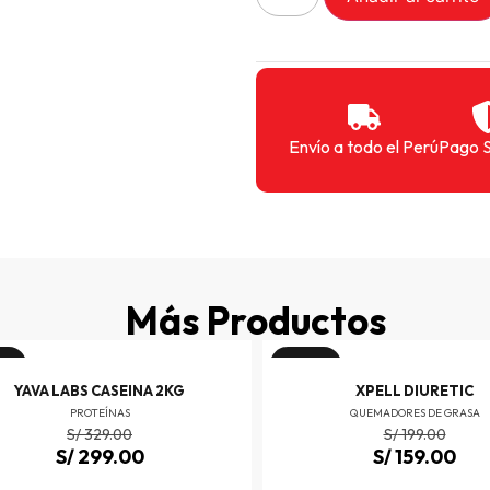
Envío a todo el Perú
Pago 
Más Productos
ta!
¡Oferta!
YAVA LABS CASEINA 2KG
XPELL DIURETIC
PROTEÍNAS
QUEMADORES DE GRASA
S/
329.00
S/
199.00
S/
299.00
S/
159.00