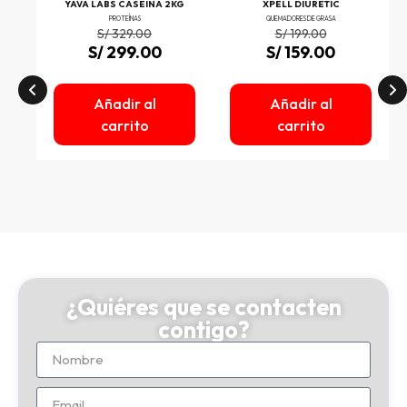
INE
YAVA LABS CASEINA 2KG
XPELL DIURETIC
PROTEÍNAS
QUEMADORES DE GRASA
S/
329.00
S/
199.00
S/
299.00
S/
159.00
Añadir al
Añadir al
carrito
carrito
¿Quiéres que se contacten
contigo?