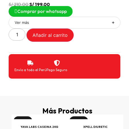
S/
210.00
S/
199.00
Comprar por whatsapp
Ver más
Añadir al carrito
Envío a todo el Perú
Pago Seguro
Más Productos
¡Oferta!
¡Oferta!
INE
YAVA LABS CASEINA 2KG
XPELL DIURETIC