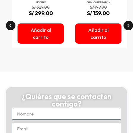
PROTEÍNAS
QUEMADORES DE GRASA
S/
329.00
S/
199.00
S/
299.00
S/
159.00
Añadir al
Añadir al
carrito
carrito
¿Quiéres que se contacten
contigo?