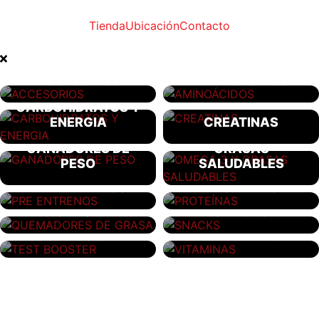
Tienda
Ubicación
Contacto
ACCESORIOS
AMINOÁCIDOS
CARBOHIDRATOS Y
ENERGIA
CREATINAS
OMEGA 3 Y
GANADORES DE
GRASAS
PESO
SALUDABLES
PRE ENTRENOS
PROTEÍNAS
QUEMADORES DE
GRASA
SNACKS
TEST BOOSTER
VITAMINAS