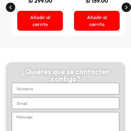
S/
299.00
S/
159.00
Añadir al
Añadir al
carrito
carrito
¿Quiéres que se contacten
contigo?