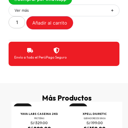
Ver más
Añadir al carrito
Envío a todo el Perú
Pago Seguro
Más Productos
¡Oferta!
¡Oferta!
INE
YAVA LABS CASEINA 2KG
XPELL DIURETIC
PROTEÍNAS
QUEMADORES DE GRASA
S/
329.00
S/
199.00