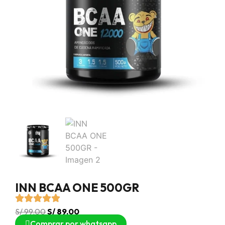
INN BCAA ONE 500GR
S/
99.00
S/
89.00
Comprar por whatsapp