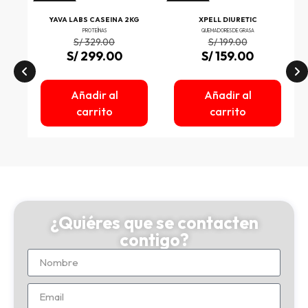
¡Oferta!
¡Oferta!
INE
YAVA LABS CASEINA 2KG
XPELL DIURETIC
PROTEÍNAS
QUEMADORES DE GRASA
S/
329.00
S/
199.00
S/
299.00
S/
159.00
Añadir al
Añadir al
carrito
carrito
¿Quiéres que se contacten
contigo?