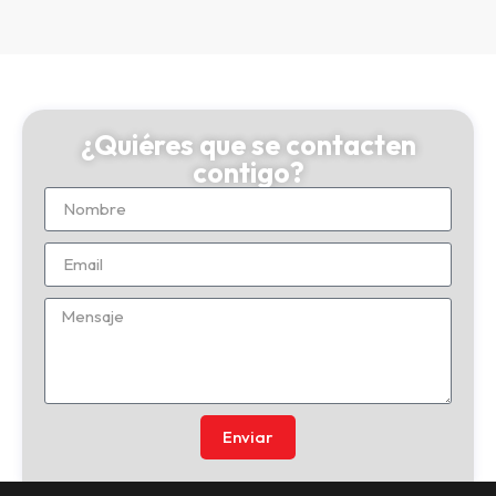
¿Quiéres que se contacten
contigo?
Enviar