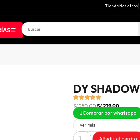
Tienda
Nosotros
ÍAS
DY SHADOW
S/
250.00
S/
219.00
Comprar por whatsapp
Ver más
Añadir al carrito