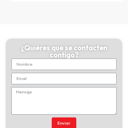
¿Quiéres que se contacten
contigo?
Enviar