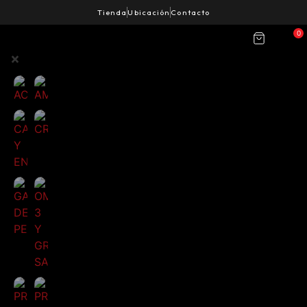
Tienda
Ubicación
Contacto
0
ACCESORIOS
AMINOÁCIDOS
CARBOHIDRATOS
Y
ENERGIA
CREATINAS
OMEGA
3
GANADORES
Y
DE
GRASAS
PESO
SALUDABLES
PRE
ENTRENOS
PROTEÍNAS