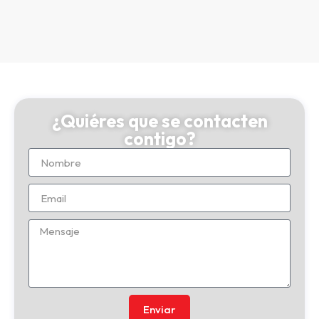
¿Quiéres que se contacten
contigo?
Enviar