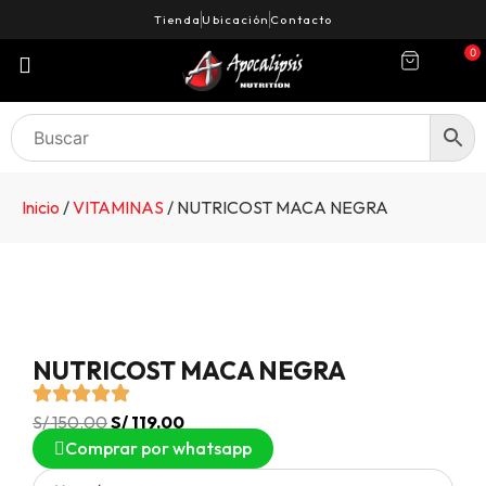
Tienda
Ubicación
Contacto
0
Inicio
/
VITAMINAS
/ NUTRICOST MACA NEGRA
NUTRICOST MACA NEGRA
S/
150.00
S/
119.00
Comprar por whatsapp