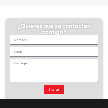
¿Quiéres que se contacten
contigo?
Enviar