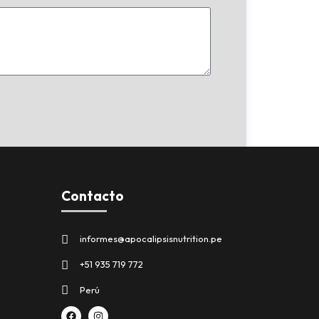
Contacto
informes@apocalipsisnutrition.pe
+51 935 719 772
Perú