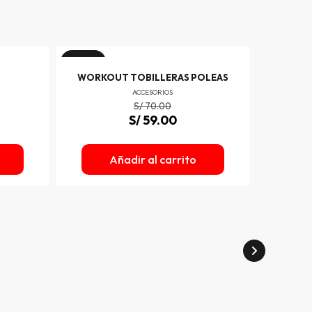
¡Oferta!
¡Oferta!
WORKOUT TOBILLERAS POLEAS
WOR
ACCESORIOS
S/
70.00
S/
59.00
Añadir al carrito