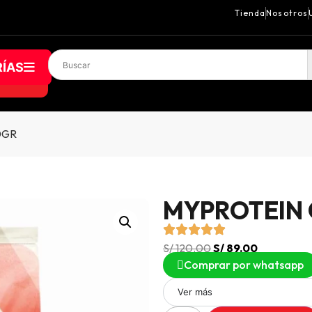
Tienda
Nosotros
ÍAS
0GR
MYPROTEIN 
S/
120.00
S/
89.00
Comprar por whatsapp
Ver más