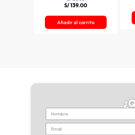
S/
139.00
IC 30SERV
S
Añadir al carrito
0
rito
¿Q