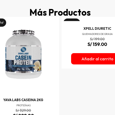
Más Productos
ta!
¡Oferta!
XPELL DIURETIC
QUEMADORES DE GRASA
S/
199.00
S/
159.00
Añadir al carrito
YAVA LABS CASEINA 2KG
PROTEÍNAS
S/
329.00