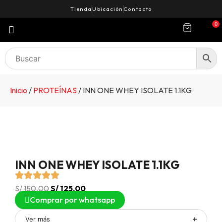
Tienda
Ubicación
Contacto
0
Inicio
/
PROTEÍNAS
/ INN ONE WHEY ISOLATE 1.1KG
INN ONE WHEY ISOLATE 1.1KG
S/
150.00
S/
125.00
Comprar por whatsapp
Ver más