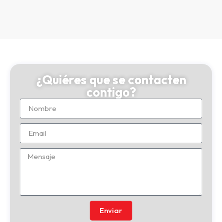
¿Quiéres que se contacten
contigo?
Enviar