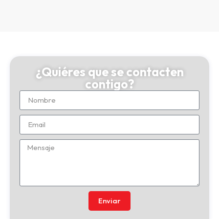
¿Quiéres que se contacten
contigo?
Enviar