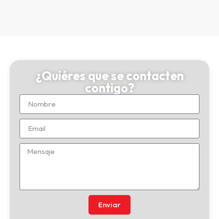
¿Quiéres que se contacten
contigo?
Enviar