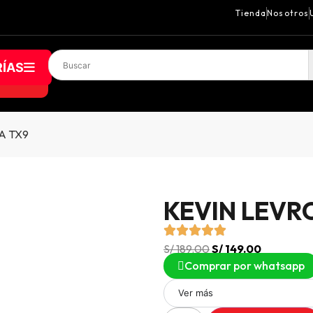
Tienda
Nosotros
ÍAS
A TX9
KEVIN LEVR
S/
189.00
S/
149.00
Comprar por whatsapp
Ver más