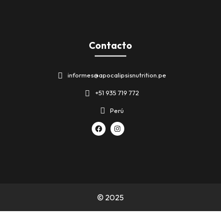
Contacto
informes@apocalipsisnutrition.pe
+51 935 719 772
Perú
© 2025