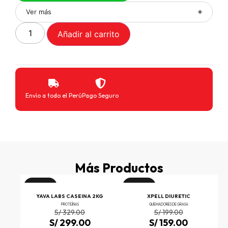
Ver más
Añadir al carrito
Envío a todo el Perú
Pago Seguro
Más Productos
¡Oferta!
¡Oferta!
INE
YAVA LABS CASEINA 2KG
XPELL DIURETIC
PROTEÍNAS
QUEMADORES DE GRASA
S/
329.00
S/
199.00
S/
299.00
S/
159.00