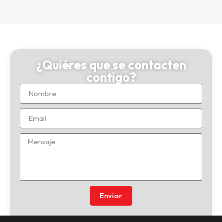
¿Quiéres que se contacten
contigo?
Enviar