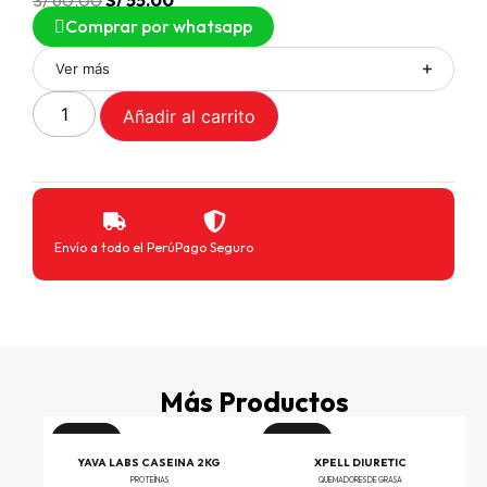
S/
60.00
S/
55.00
Comprar por whatsapp
Ver más
Añadir al carrito
Envío a todo el Perú
Pago Seguro
Más Productos
¡Oferta!
¡Oferta!
INE
YAVA LABS CASEINA 2KG
XPELL DIURETIC
PROTEÍNAS
QUEMADORES DE GRASA