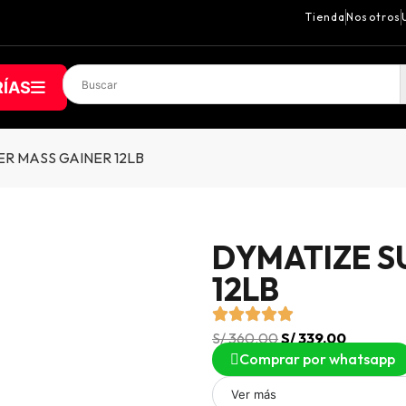
Tienda
Nosotros
ÍAS
ER MASS GAINER 12LB
DYMATIZE S
12LB
S/
360.00
S/
339.00
Comprar por whatsapp
Ver más