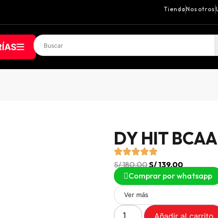
Tienda
Nosotros
ÍAS
DY HIT BCAA
S/
180.00
S/
139.00
Comprar por whatsapp
Ver más
Añadir al carrito