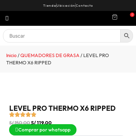
Tienda
Ubicación
Contacto
0
Inicio
/
QUEMADORES DE GRASA
/ LEVEL PRO
THERMO X6 RIPPED
LEVEL PRO THERMO X6 RIPPED
S/
150.00
S/
119.00
Comprar por whatsapp