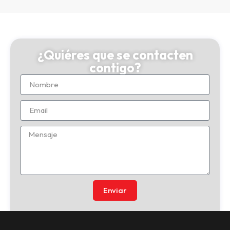
¿Quiéres que se contacten
contigo?
Enviar