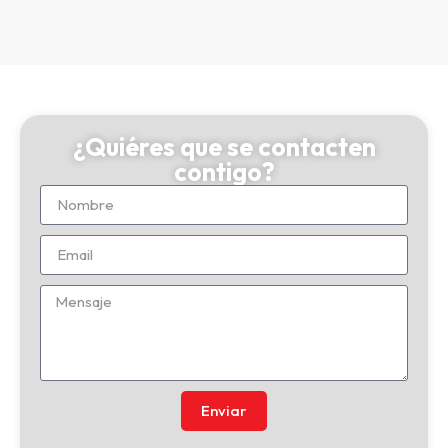
¿Quiéres que se contacten
contigo?
Enviar