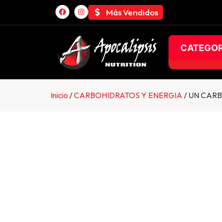
Más Vendidos
CATEGOR
Inicio
/
CARBOHIDRATOS Y ENERGIA
/ UN CARB