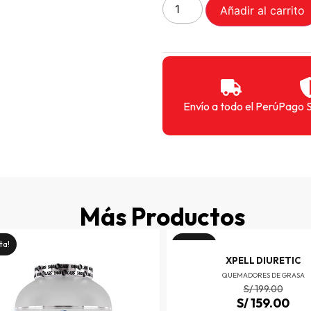
Añadir al carrito
Envío a todo el Perú
Pago 
Más Productos
ta!
¡Oferta!
XPELL DIURETIC
QUEMADORES DE GRASA
S/
199.00
S/
159.00