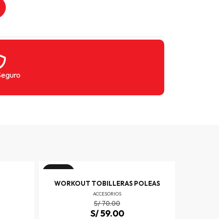
Seguro
¡Oferta!
¡Oferta!
WORKOUT TOBILLERAS POLEAS
WOR
ACCESORIOS
S/
70.00
S/
59.00