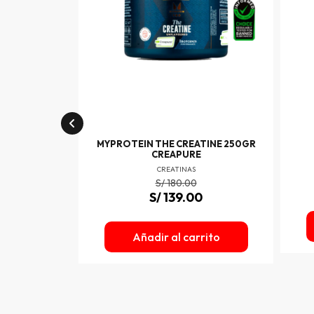
MYPROTEIN THE CREATINE 250GR
CREAPURE
CREATINAS
S/
180.00
S/
139.00
IC 30SERV
S
Añadir al carrito
0
rito