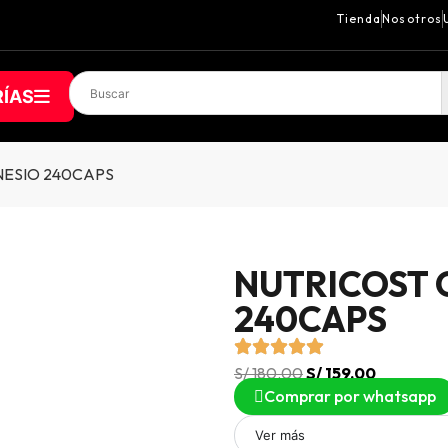
Tienda
Nosotros
ÍAS
NESIO 240CAPS
NUTRICOST 
240CAPS
S/
180.00
S/
159.00
Comprar por whatsapp
Ver más